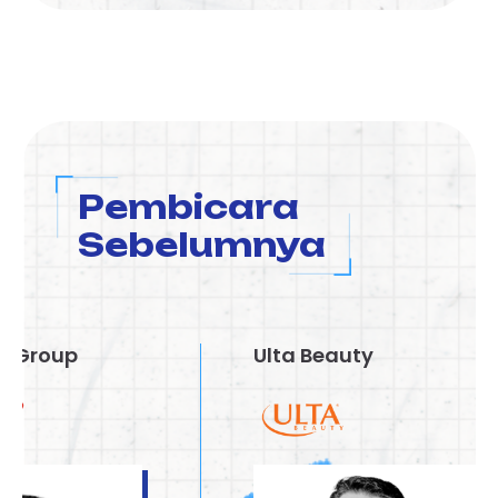
Pembicara
Sebelumnya
Ulta Beauty
Th
G