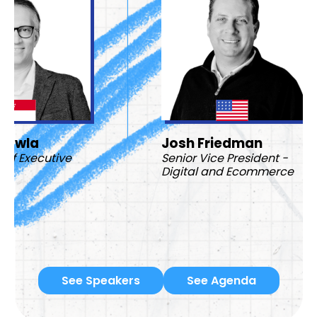
Josh Friedman
Br
e
Senior Vice President -
CE
Digital and Ecommerce
See Speakers
See Agenda