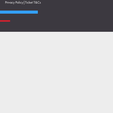
Privacy Policy
|
Ticket T&Cs