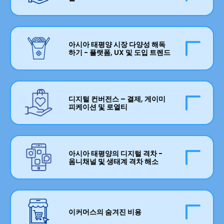
정도로 성장했습니다. 비교하자면, 이커머스는 이
를 만들고 있는 가운데, 아시아 태평양의 리테일러
가능성은 무한해 보이며, 우리는 이 모든 것이 어디
러한 수치에 도달하는 데 20년 이상이 걸렸고, 소셜
들은 지역 전반에 걸쳐 마진과 증가하는 비용에 맞
로 향하고 있는지 이해해야 합니다.
미디어는 16년이 걸렸습니다. 리테일 미디어는? 단
서 싸우면서 수익화의 잠재력을 실현하기 직전에
인플레이션이 전 세계적으로 문제를 일으키고 있
9년입니다! 전 세계 리테일 미디어 지출의 40%가
있습니다.
다는 것은 비밀이 아닙니다. 아시아 태평양 전역에
아시아 태평양 시장 다양성 해독
미국에서, 37%가 중국에서 발생하는 가운데, 일본,
서 공급망 비용이 증가하고 있습니다. 많은 시장에
하기 - 플랫폼, UX 및 도입 트렌드
한국 및 인도네시아와 같은 아시아 태평양 시장에
서 기술 및 AI와 같은 분야에서 인재 및 기술 격차
는 엄청난 성장 기회가 있으며, 이는 디지털 역학,
가 나타나고 있으며, 이로 인해 채용 비용이 증가하
아시아 태평양의 다양성은 버그가 아니라 특징입
마케팅 전략 및 참여 전술의 변화로 이어지고 있습
고 있습니다. ESG, 지속 가능성 및 기후 변화 법안
니다. 그러나 시장, 문화 및 알고리즘과 관련하여 지
니다. 과대 광고와 수치는 현실입니다 - 리테일 미
디지털 컨버전스 – 결제, 게이미
은 호주에서 베트남에 이르기까지 모든 곳에서 규
역의 이러한 놀라운 다양성은 범아시아 플랫폼 디
피케이션 및 로열티
디어는 증가된 수익화, 더 정확한 분석 및 예측의
정 준수 기준을 강화하고 있습니다. 이러한 과제로
자인, 사용자 경험 및 기술 도입에서 엄청난 차이를
혁명을 촉진할 잠재력을 가지고 있습니다. 이 길은
인해 리테일러들은 몇 가지 어려운 질문을 스스로
의미합니다. 예를 들어, 아마존의 디자인을 쇼피
우리를 어디로 이끌까요?
에게 던져야 합니다. 비용이 하늘 높이 치솟는다면
하나의 앱으로 하나의 특정 작업을 수행하던 시대
(Shopee)와 같은 동남아시아 플레이어와 비교하
수익 증가가 중요합니까? 우선순위는 지출을 통합
는 지났습니다. 오늘날 전제는 간단합니다 – 고객
아시아 태평양의 디지털 격차 -
면 쇼핑 경험과 관련하여 지역의 우선순위가 얼마
하는 것입니까, 아니면 위험을 감수하는 것입니까?
이 플랫폼에서 더 많은 시간을 보낼수록 더 많은 수
옴니채널 및 생태계 격차 해소
나 크게 다른지 알 수 있습니다. 그 결과 국가, 언어,
마진 관리와 경쟁력 유지 사이의 균형은 무엇입니
익을 창출할 수 있습니다. 그래서 고객은 같은 곳에
소득 수준 및 제품 등 다양한 범주에 걸쳐 다른 고
아시아 태평양의 온라인 쇼핑 경험은 세계에서 가
까?
서 음식을 주문하고, 식료품을 쇼핑하고, 가전제품
객 행동이 나타납니다. 이는 아시아 태평양 전역의
장 기능이 풍부한 리테일 여정 중 하나입니다. 동남
에 대한 할부 계획을 신청할 수 있습니다. 미래의
알고리즘, AI 및 기술 스택 진화의 불균등한 속도로
아시아와 같은 지역은 QR 결제와 같은 기술 혁신
할인을 추구하며 매일 체크인하여 포인트를 받고
이커머스의 숨겨진 비용
인한 검색 및 발견 혼란으로 더욱 악화됩니다. 브랜
의 온상이며, 새로운 기능을 시장에 출시하는 경쟁
싶으신가요? 브랜딩과 리뎀션 바우처를 기꺼이 제