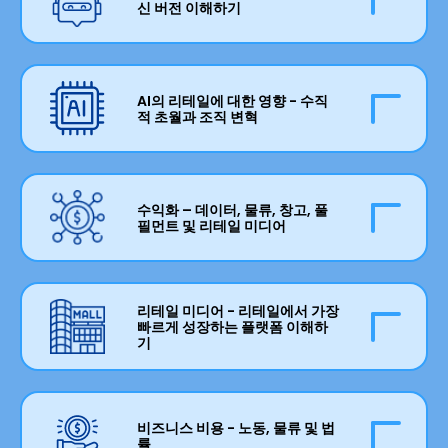
신 버전 이해하기
AI의 차세대 혁신이 도래했으며, 그 잠재력은 놀랍
습니다. 우리는 Gen AI의 프롬프트 기반 스크립팅
에서 사용자를 대신하여 추론하고, 계획하고, 행동
AI의 리테일에 대한 영향 - 수직
적 초월과 조직 변혁
하여 사전 결정된 목표와 작업을 수행할 수 있는 완
전 자율 에이전트로 나아가고 있습니다. 마법처럼
AI에 대한 대화는 지난 18개월 동안 상당히 발전했
들린다면, 그것은 아직 충분히 널리 이해되지 않았
습니다. 에이전틱 AI가 최신 머신 러닝 트렌드인 반
기 때문입니다 – 특히 에이전틱 AI의 특정 응용 프
면, 조직 전반에 걸친 AI의 응용은 비즈니스 부문과
수익화 – 데이터, 물류, 창고, 풀
로그램인 에이전틱 커머스의 도입과 함께 말이죠.
필먼트 및 리테일 미디어
단위를 초월합니다. 단일 팀이나 부서가 AI를 채택
이는 AI 에이전트가 소비자가 최고의 거래를 찾고,
하고 운영 효율성을 발전시키는 것만으로는 더 이
최대 할인을 받고, 사용자의 입력이 거의 또는 전혀
상 충분하지 않습니다 – 모놀리식 ERP에서 헤드리
혁명적인 아이디어는 아니지만 더 자세히 살펴볼
없이 구매 결정을 내리도록 도와줌으로써 온라인
스 마이크로서비스 기반 기술 스택으로 이동함에
가치가 있는 것입니다: 리테일러는 단순히 물건이
리테일 미디어 - 리테일에서 가장
및 모바일 쇼핑을 혁신할 수 있습니다. 그리고 이는
빠르게 성장하는 플랫폼 이해하
따라 AI가 제공할 수 있는 혁명적 영향을 완전히 수
아닌 것을 판매하여 수익을 올릴 수 있습니다. 데이
리테일 운영에서의 에이전틱 AI에 대해 이야기하
기
용하려면 조직 전체의 동의가 필요합니다. 비즈니
터, 물류 서비스, 창고 공간, 풀필먼트 계약 또는 리
기 전의 일입니다 – 창고 관리부터 조달 및 공급망
스 준비 상태와 변화 관성에 대한 질문은 여전히 남
리테일 미디어는 디지털 커머스의 제3의 물결로 널
테일 미디어 등 오늘날의 리테일 세계에서는 여러
관리에 이르기까지 모든 것을 최적화하는 자율 엔
아 있습니다. AI가 귀사의 비즈니스를 위해 무엇을
리 여겨집니다. 2016년 초기 도입부터 오늘날까지
수익원으로부터 수익을 얻을 기회가 있습니다. 라
티티와 함께 말이죠. 우리는 에이전틱 마켓플레이
할 수 있으며, 무엇이 귀사를 방해하고 있습니까?
리테일 미디어 수익은 연간 300억 달러에 도달할
비즈니스 비용 - 노동, 물류 및 법
이센싱, 파트너십 및 협업도 새로운 수익 창출 기회
스, 생태계 및 공장의 부상을 보게 될 수 있습니다.
률