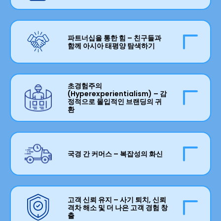
드는 또한 ChatGPT와 같은 LLM을 사용하여 새로
에서 선진 시장을 앞지르고 있습니다. 그러나 이러
공하는 미니 게임을 즐기고 싶으신가요? 이 모든
운 구매를 탐색하는 사용이 증가함에 따라 단순히
한 의심할 여지 없는 디지털 정교함과 화려함에도
것이 슈퍼 앱으로 가능합니다. 특히 동남아시아에
한국에서는 모든 리테일 거래의 50%가 온라인으
SEO가 아닌 GEO(생성 엔진 최적화)가 되는 방법
불구하고, 아시아 태평양 지역의 옴니채널 리테일
서 QR 결제의 폭발적 증가와 결합하면 이전에는
로 이루어집니다. 인도에서는 휴대폰 충전기가 10
파트너십을 통한 힘 – 친구들과
을 생각해야 합니다. 이는 다음과 같은 질문을 던집
은 미국과 같은 곳에 비해 훨씬 뒤처져 있습니다.
별개였던 기능을 단일 플랫폼으로 결합하는 레시
분 이내에 배송됩니다. 필리핀 법은 이커머스 구매
함께 아시아 태평양 탐색하기
니다 – 새로운 제품과 브랜드는 어떻게 청중을 찾
온라인 여정의 세련됨과 고객이 좋아하는 브랜드
피와 논리가 있습니다. 미래의 리테일에서 어떤 새
에 대한 '반품 불가, 교환 불가' 정책을 금지합니다.
을 것입니까? 소비자가 다음 대세를 발견하는 방법
와 만나는 오프라인 접점 사이에는 단절이 있습니
로운 디지털 경험을 기대할 수 있을까요?
말레이시아와 싱가포르의 쇼피는 이제 질문 없이
을 제어할 것입니까? 아시아 태평양을 해독하는 것
세계는 현재 1980년대 냉전 시대 이후 볼 수 없었던
다. 일관되고 응집력 있으며 원활한 쇼핑 경험이 없
15일 무료 반품을 허용합니다. 고객에게는 훌륭하
은 단순히 알고리즘을 해킹하는 방법을 찾는 것을
초경험주의
수준으로 긴장을 고조시킨 지정학적 도전에 직면
으면 리테일러는 로열티와 수익성을 구축하려는
게 들리지 않나요? 그러나 아시아 태평양 전역의
(Hyperexperientialism) – 감
의미합니까?
하고 있습니다. 아시아 태평양 전역의 많은 리테일
정적으로 몰입적인 브랜딩의 귀
노력에 공백을 남기게 됩니다. 백엔드에서는 많은
기업에서 이커머스 채택과 관련하여 숨겨진 비용
환
러에게 확장, 성장 및 수익성은 여전히 불변의 목표
회사가 여전히 오프라인과 온라인 활동 사이에 데
은 거의 논의되지 않습니다. 배송 서비스와 같은 리
인 가운데, 새로운 고객과 파트너를 찾기 위해 내부
이터를 사일로화하여 부문 전반에 걸쳐 실행 가능
코로나19 폐쇄 후 5년이 지난 지금, 아시아 태평양
테일 인접 공간에서는 놀라운 수준의 경쟁이 있으
와 지역 내를 살펴보는 추세가 있습니다. 이 용감한
한 인사이트를 파싱하는 데 장벽을 만들고 있습니
은 리테일 건설의 르네상스를 경험하고 있습니다.
며, 제품 반품을 조직하고 처리하는 데 필요한 지출
신세계에서 협업이 핵심이며, 리테일러는 더 이상
다. 전망은 여전히 긍정적입니다 – 아시아 태평양
여러 국가의 메가몰은 리테일 관광의 목적지가 되
(재판매를 위해 구출하려고 노력하면서)은 이커머
국경 간 커머스 – 복잡성의 화신
동료를 오로지 경쟁의 렌즈를 통해서만 보지 않습
리테일러는 놀라운 옴니채널 리테일 경험을 구축
고 있으며, 많은 곳이 인스타그램에 올릴 만한 테마
스 채택의 실제 비용이 때때로 엄청날 수 있음을 의
니다. 새로운 시장과 틈새 시장에서 동류를 찾으려
할 잠재력을 가지고 있습니다. 거기에 도달하려면
파크처럼 보입니다. 브랜드는 다른 곳에서는 찾을
미합니다. 고객이 무료(그리고 더 빠른) 배송을 요
아시아 태평양의 문화적, 언어적 및 법적 복잡성은
는 움직임은 또한 라이센싱, 머천다이징 및 제품 크
무엇을 해야 합니까?
수 없는 새롭고 매력적인 경험을 제공하는 '내일의
구하고 있으며, 인도네시아 및 필리핀과 같은 많은
새로운 시장을 찾는 리테일러에게 엄청난 장벽을
로스오버와 같은 수익 창출을 위한 새로운 길을 열
매장'에 대한 자체 해석을 출시하고 있습니다. 레이
아시아 태평양 국가는 수천 개의 섬과 산악 지형으
고객 신뢰 유지 – 사기 퇴치, 신뢰
만듭니다. 국경 도시 커머스는 소비자가 쇼핑할 때
었습니다. 합작 투자는 새로운 것이 아니지만, 아시
격차 해소 및 더 나은 고객 경험 창
아웃부터 장식 및 디자인에 이르기까지 모든 것이
로 엄청난 물류 과제를 제기하는 가운데, 이러한 속
지속적으로 가치를 찾음에 따라 상황을 더욱 복잡
출
아 태평양 리테일러는 전 세계적 충격으로부터 스