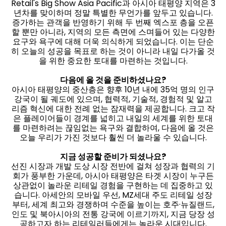
Retail's Big Show Asia Pacific과 아시아 태평양 지역은 3
년차를 맞이하며 정말 특별한 무언가를 앞두고 있습니다.
증가하는 관객을 반영하기 위해 두 번째 엑스포 층을 오픈
할 뿐만 아니라, 지역의 모든 측면에 스며들어 있는 다양한
요구와 욕구에 대해 더욱 의식하게 되었습니다. 이는 단순
히 오늘의 성공을 목표로 하는 것이 아니라 내일 다가올 것
을 위한 중요한 토대를 마련하는 것입니다.
다음에 올 것을 준비하셨나요?
아시아 태평양의 중산층은 향후 10년 내에 35억 명의 인구
강국이 될 궤도에 있으며, 협력적, 기술적, 경험적 및 알고
리즘 혁신에 대한 전례 없는 잠재력을 제공합니다. 크고 작
은 플레이어들이 경계를 넓히고 내일의 세계를 위한 토대
를 마련하려는 끊임없는 욕구와 결합하여, 다음에 올 것은
오늘 우리가 가진 것보다 훨씬 더 놀라울 수 있습니다.
지금 성공할 준비가 되셨나요?
선진 시장과 개발 도상 시장 전반에 걸쳐 성장과 협력의 기
회가 풍부한 가운데, 아시아 태평양은 타겟 시장이 누구든
상관없이 놀라운 리테일 경험을 구현하는 데 집중하고 있
습니다. 아세안의 모바일 우선, MZ세대 주도 리테일 성장
부터, 세계 최고와 경쟁하며 수준을 높이는 호주·뉴질랜드,
인도 및 북아시아의 전통 강국에 이르기까지, 지금 당장 성
공하고자 하는 리테일러들에게는 놀라운 시대입니다.