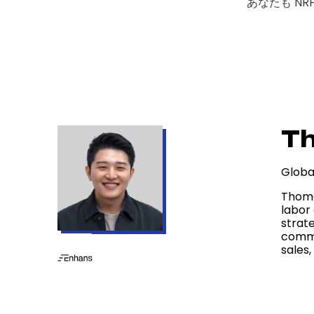
あなたも NR
T
Globa
Thoma
labor
strat
comme
sales