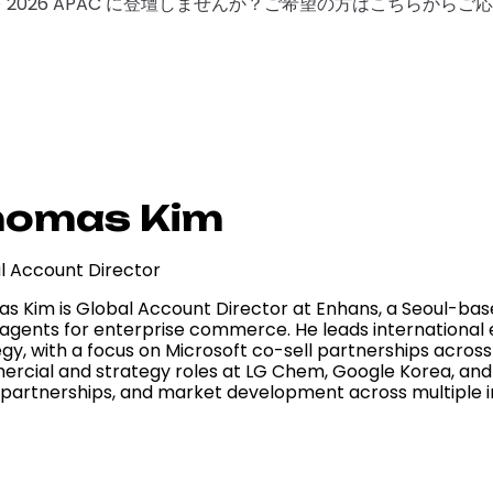
F 2026 APAC に登壇しませんか？ご希望の方はこちらから
homas Kim
l Account Director
s Kim is Global Account Director at Enhans, a Seoul-bas
 agents for enterprise commerce. He leads international
egy, with a focus on Microsoft co-sell partnerships acros
rcial and strategy roles at LG Chem, Google Korea, and
, partnerships, and market development across multiple i