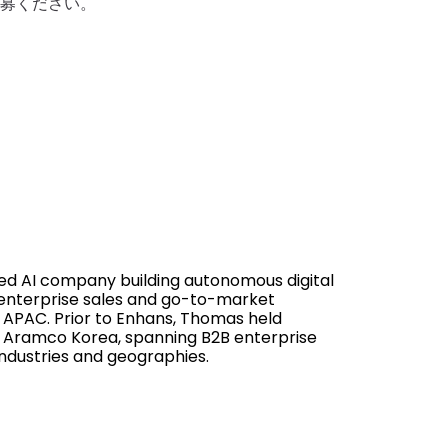
ご応募ください。
ed AI company building autonomous digital
 enterprise sales and go-to-market
s APAC. Prior to Enhans, Thomas held
 Aramco Korea, spanning B2B enterprise
ndustries and geographies.