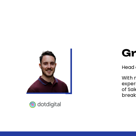
Gr
Head 
With 
exper
of Sa
break